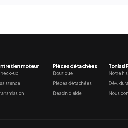
ntretien moteur
Pièces détachées
Tonissi
heck-up
Boutique
Notre his
ssistance
Pièces détachées
Dév. dur
ransmission
Besoin d'aide
Nous con