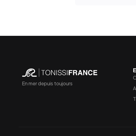
E
C
En mer depuis toujours
A
T